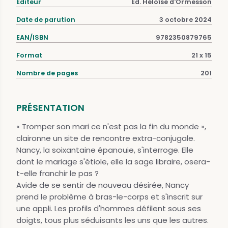
Éditeur
Ed. Héloïse d'Ormesson
Date de parution
3 octobre 2024
EAN/ISBN
9782350879765
Format
21 x 15
Nombre de pages
201
PRÉSENTATION
« Tromper son mari ce n'est pas la fin du monde »,
claironne un site de rencontre extra-conjugale.
Nancy, la soixantaine épanouie, s'interroge. Elle
dont le mariage s'étiole, elle la sage libraire, osera-
t-elle franchir le pas ?
Avide de se sentir de nouveau désirée, Nancy
prend le problème à bras-le-corps et s'inscrit sur
une appli. Les profils d'hommes défilent sous ses
doigts, tous plus séduisants les uns que les autres.