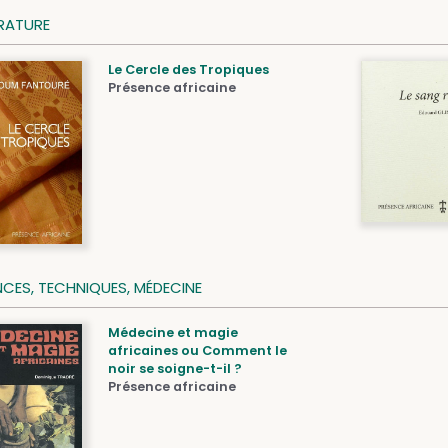
ÉRATURE
Le Cercle des Tropiques
Présence africaine
NCES, TECHNIQUES, MÉDECINE
Médecine et magie
africaines ou Comment le
noir se soigne-t-il ?
Présence africaine