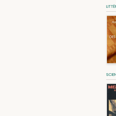
LITT
SCIE