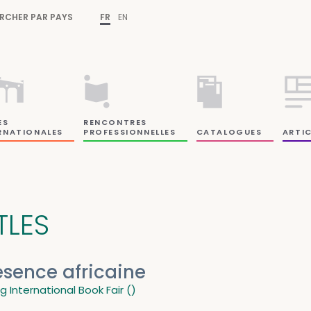
RCHER PAR PAYS
FR
EN
ES
RENCONTRES
RNATIONALES
PROFESSIONNELLES
CATALOGUES
ARTIC
TLES
ésence africaine
ng International Book Fair ()