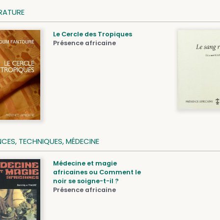
ÉRATURE
Le Cercle des Tropiques
Présence africaine
NCES, TECHNIQUES, MÉDECINE
Médecine et magie
africaines ou Comment le
noir se soigne-t-il ?
Présence africaine