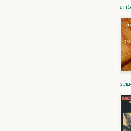
LITT
SCIE