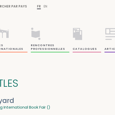
RCHER PAR PAYS
FR
EN
ES
RENCONTRES
RNATIONALES
PROFESSIONNELLES
CATALOGUES
ARTIC
TLES
yard
ng International Book Fair ()