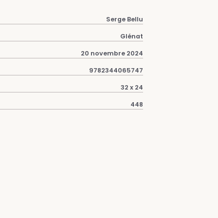
Serge Bellu
Glénat
20 novembre 2024
9782344065747
32 x 24
448