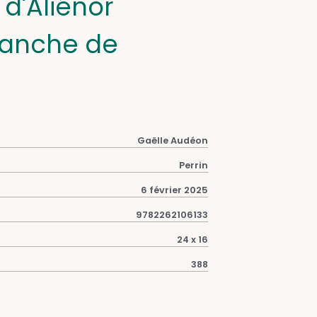
 d'Aliénor
Blanche de
Gaëlle Audéon
Perrin
6 février 2025
9782262106133
24 x 16
388