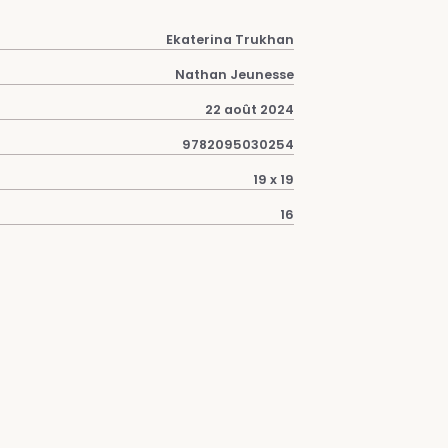
Ekaterina Trukhan
Nathan Jeunesse
22 août 2024
9782095030254
19 x 19
16