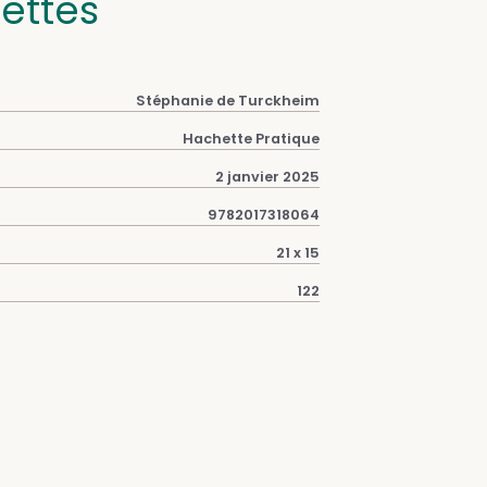
cettes
Stéphanie de Turckheim
Hachette Pratique
2 janvier 2025
9782017318064
21 x 15
122