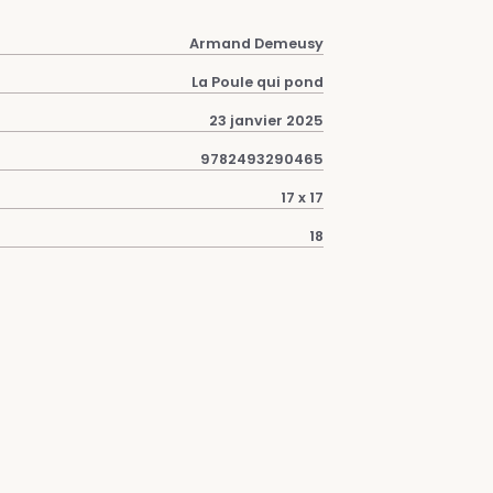
Armand Demeusy
La Poule qui pond
23 janvier 2025
9782493290465
17 x 17
18