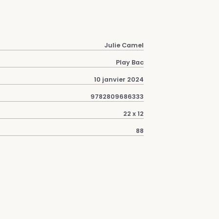
Julie Camel
Play Bac
10 janvier 2024
9782809686333
22 x 12
88