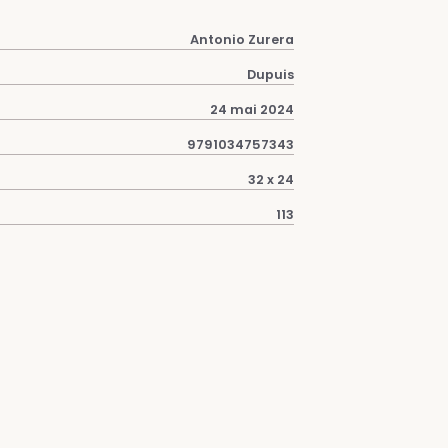
Antonio Zurera
Dupuis
24 mai 2024
9791034757343
32 x 24
113