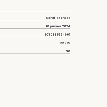
Merci les Livres
10 janvier 2024
9782383554691
22 x 21
96