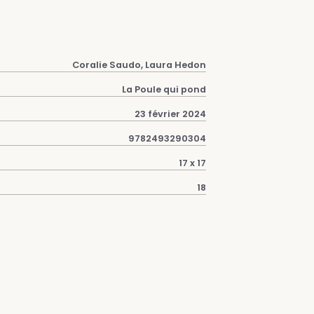
Coralie Saudo, Laura Hedon
La Poule qui pond
23 février 2024
9782493290304
17 x 17
18