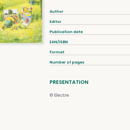
Author
Editor
Publication date
EAN/ISBN
Format
Number of pages
PRESENTATION
© Electre