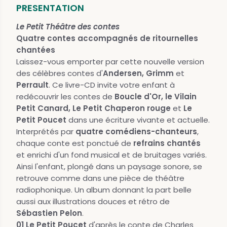
PRESENTATION
Le Petit Théâtre des contes
Quatre contes accompagnés de ritournelles
chantées
Laissez-vous emporter par cette nouvelle version
des célèbres contes d'
Andersen, Grimm
et
Perrault
. Ce livre-CD invite votre enfant à
redécouvrir les contes de
Boucle d'Or, le Vilain
Petit Canard, Le Petit Chaperon rouge
et
Le
Petit Poucet
dans une écriture vivante et actuelle.
Interprétés par
quatre comédiens-chanteurs
,
chaque conte est ponctué de
refrains chantés
et enrichi d'un fond musical et de bruitages variés.
Ainsi l'enfant, plongé dans un paysage sonore, se
retrouve comme dans une pièce de théâtre
radiophonique. Un album donnant la part belle
aussi aux illustrations douces et rétro de
Sébastien Pelon
.
01 Le Petit Poucet
d'après le conte de Charles