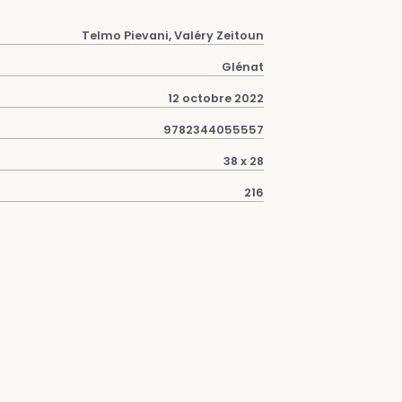
Telmo Pievani, Valéry Zeitoun
Glénat
12 octobre 2022
9782344055557
38 x 28
216