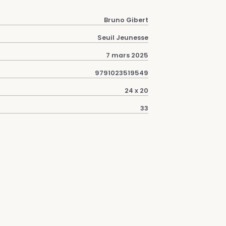
Bruno Gibert
Seuil Jeunesse
7 mars 2025
9791023519549
24 x 20
33