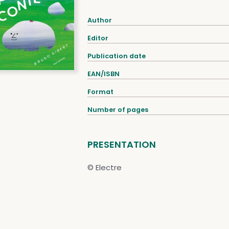
Author
Editor
Publication date
EAN/ISBN
Format
Number of pages
PRESENTATION
© Electre