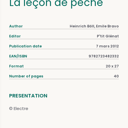
La leçon de pêche
Author
Heinrich Böll, Emile Bravo
Editor
P'tit Glénat
Publication date
7 mars 2012
EAN/ISBN
9782723482332
Format
20 x 27
Number of pages
40
PRESENTATION
© Electre