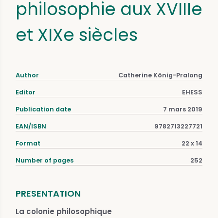
philosophie aux XVIIIe
et XIXe siècles
Author
Catherine König-Pralong
Editor
EHESS
Publication date
7 mars 2019
EAN/ISBN
9782713227721
Format
22 x 14
Number of pages
252
PRESENTATION
La colonie philosophique