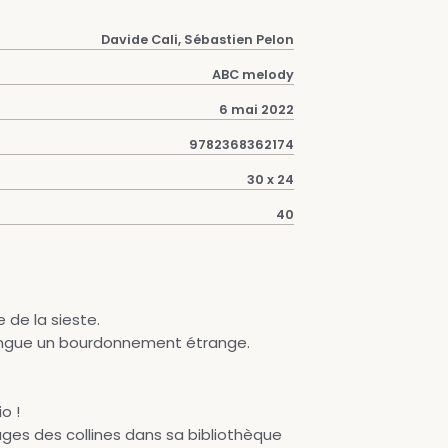
Davide Cali, Sébastien Pelon
ABC melody
6 mai 2022
9782368362174
30 x 24
40
e de la sieste.
tingue un bourdonnement étrange.
o !
llages des collines dans sa bibliothèque