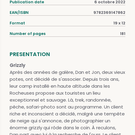
Publication date
6 octobre 2022
EAN/ISBN
9782369147862
Format
19 x 12
Number of pages
181
PRESENTATION
Grizzly
Après des années de galère, Dan et Jon, deux vieux
potes, ont décidé de s'associer. Depuis trois ans,
leur camp installé en haute altitude dans les
Rocheuses propose aux touristes un lieu
exceptionnel et sauvage. Là, trek, randonnée,
pêche, safari-photo sont au programme. Un client
riche et inconscient a décidé, malgré une tempête
de neige qui s'annonce, de photographier un
énorme grizzly qui rôde dans le coin. À reculons,
Dan part avec lui à la recherche de l'ours. Le client,