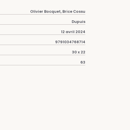
Olivier Bocquet, Brice Cossu
Dupuis
12 avril 2024
9791034768714
30 x 22
63