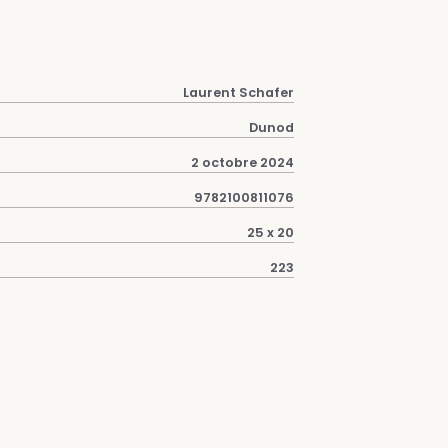
Laurent Schafer
Dunod
2 octobre 2024
9782100811076
25 x 20
223