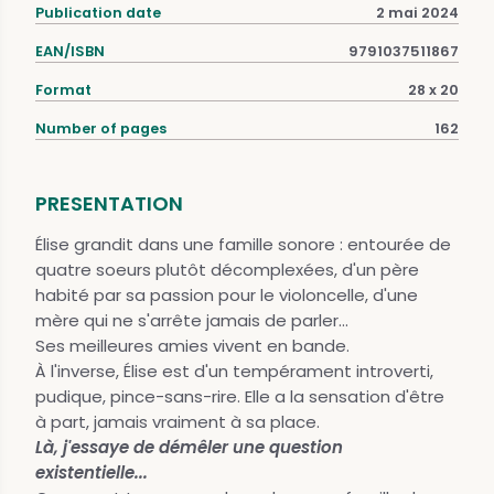
Publication date
2 mai 2024
EAN/ISBN
9791037511867
Format
28 x 20
Number of pages
162
PRESENTATION
Élise grandit dans une famille sonore : entourée de
quatre soeurs plutôt décomplexées, d'un père
habité par sa passion pour le violoncelle, d'une
mère qui ne s'arrête jamais de parler...
Ses meilleures amies vivent en bande.
À l'inverse, Élise est d'un tempérament introverti,
pudique, pince-sans-rire. Elle a la sensation d'être
à part, jamais vraiment à sa place.
Là, j'essaye de démêler une question
existentielle...