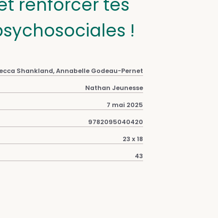
et renforcer tes
ychosociales !
ecca Shankland, Annabelle Godeau-Pernet
Nathan Jeunesse
7 mai 2025
9782095040420
23 x 18
43