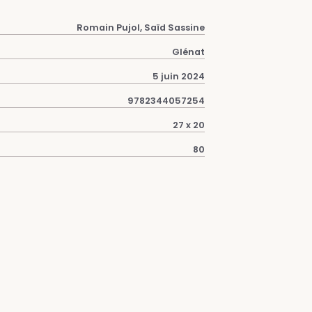
Romain Pujol, Saïd Sassine
Glénat
5 juin 2024
9782344057254
27 x 20
80