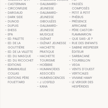
CASTERMAN
GALLIMARD-
PASSÉS
CIRCONFLEXE
JEUNESSE
COMPOSÉS
DARGAUD
GALLIMARD-
PETIT À PETIT
DARK SIDE
JEUNESSE
PHÉBUS
DUNOD
GIBOULÉES
PRÉSENCE
DUPUIS
GALLIMARD-
AFRICAINE
EHESS
JEUNESSE
PÈRE CASTOR-
EPA
MUSIQUE
FLAMMARION
ED. PALETTE
GLÉNAT
QUE SAIS-JE ?
ED. DE LA
GLÉNAT JEUNESSE
RUE DES ENFANTS
GOUTTIÈRE
HACHETTE
SABINE WESPIESER
ED. DE LA VILLETTE
PRATIQUE
ÉDITEUR
ED. DU MASQUE
HACHETTE
SARBACANE
ED. DU RICOCHET
TOURISME
TOURBILLON
EDITIONS
HOËBEKE
VEGA
EMMANUELLE
HUMANOÏDES
VENTS D'OUEST
COLLAS
ASSOCIÉS
VERTICALES
EDITIONS PÈRE
HUMENSCIENCES
VIVIANE HAMY
FOUETTARD
J. LOSFELD
LE VERGER DES
KANA
HESPÉRIDES