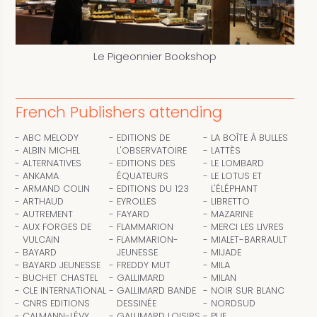
Le Pigeonnier Bookshop
French Publishers attending
ABC MELODY
EDITIONS DE
LA BOÎTE À BULLES
ALBIN MICHEL
L'OBSERVATOIRE
LATTÈS
ALTERNATIVES
EDITIONS DES
LE LOMBARD
ANKAMA
ÉQUATEURS
LE LOTUS ET
ARMAND COLIN
EDITIONS DU 123
L'ÉLÉPHANT
ARTHAUD
EYROLLES
LIBRETTO
AUTREMENT
FAYARD
MAZARINE
AUX FORGES DE
FLAMMARION
MERCI LES LIVRES
VULCAIN
FLAMMARION-
MIALET-BARRAULT
BAYARD
JEUNESSE
MIJADE
BAYARD JEUNESSE
FREDDY MUT
MILA
BUCHET CHASTEL
GALLIMARD
MILAN
CLE INTERNATIONAL
GALLIMARD BANDE
NOIR SUR BLANC
CNRS EDITIONS
DESSINÉE
NORDSUD
CALMANN-LÉVY
GALLIMARD LOISIRS
PUF