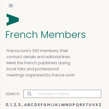
French Members
France Livre's 350 members, their
contact details and editorial lines.
Meet the French publishers during
book fairs and professional
meetings organized by France Livre!
SEARCH
0, 1, 2, 3...
A
B
C
D
E
F
G
H
I
J
K
L
M
N
O
P
Q
R
S
T
U
V
X
Z