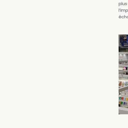
plus
l’im
écha