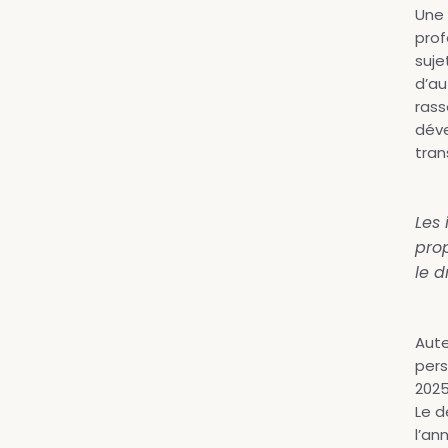
Une 
prof
suje
d’au
rass
dév
tran
Les 
prop
le d
Aute
pers
2025
Le d
l’an