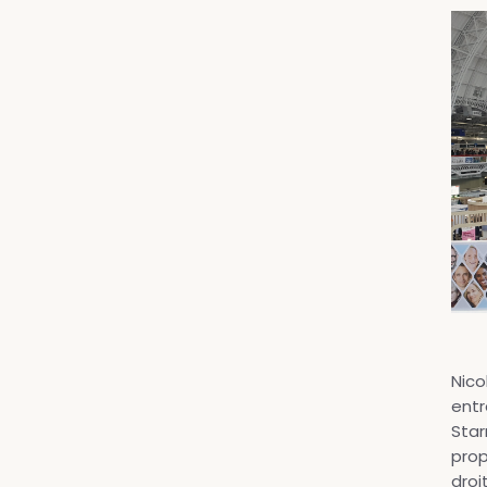
Nico
entr
Star
prop
droi