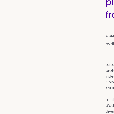
p
f
COM
avri
La L
prof
Inde
Chin
soul
Le s
d’éd
dive