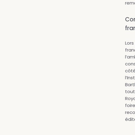
rem
Con
fra
Lors
fran
l’am
cons
côté
l’In
Bart
tout
Roya
foir
reco
édit