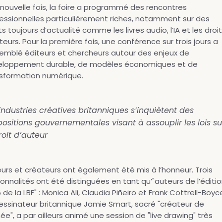
nouvelle fois, la foire a programmé des rencontres
essionnelles particulièrement riches, notamment sur des
ts toujours d’actualité comme les livres audio, l’IA et les droi
teurs. Pour la première fois, une conférence sur trois jours a
emblé éditeurs et chercheurs autour des enjeux de
eloppement durable, de modèles économiques et de
sformation numérique.
industries créatives britanniques s’inquiètent des
ositions gouvernementales visant à assouplir les lois su
roit d’auteur
urs et créateurs ont également été mis à l’honneur. Trois
onnalités ont été distinguées en tant qu’"auteurs de l’éditi
 de la LBF" : Monica Ali, Claudia Piñeiro et Frank Cottrell-Boyc
essinateur britannique Jamie Smart, sacré "créateur de
née",
a par ailleurs animé une session de "live drawing"
très