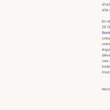
d’ut
d’IA
En r
25 f
Soci
créa
créa
équi
déve
ces 
inté
mond
Nico