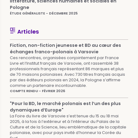
littérature, sciences humaines et sociales en
Pologne
ÉTUDE GÉNÉRALISTE - DÉCEMBRE 2025
Articles
Fiction, non-fiction jeunesse et BD au cœur des
échanges franco-polonais à Varsovie
Ces rencontres, organisées conjointement par France
Livre et l’Institut français de Varsovie, ont rassemblé 38
professionnels français représentant 86 marques et plus
de 70 maisons polonaises. Avec 730 titres français acquis
par des éditeurs polonais en 2024, la Pologne s’affirme
comme un partenaire incontournable.
COMPTE RENDU - FÉVRIER 2026
"Pour la BD, le marché polonais est l’un des plus
dynamiques d’Europe"
La Foire du livre de Varsovie s’est tenue du 15 au 18 mai
2025, à la fois à l’extérieur et à l’intérieur du Palais de la
Culture et de la Science, lieu emblématique de la capitale
polonaise, avec pour pays invité d’honneur la Corée du